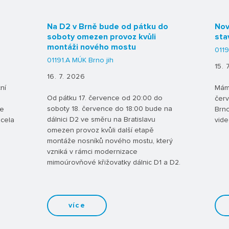
Na D2 v Brně bude od pátku do
Nov
soboty omezen provoz kvůli
sta
montáži nového mostu
0119
01191.A MÚK Brno jih
15. 
16. 7. 2026
ní
Máme
Od pátku 17. července od 20:00 do
červ
soboty 18. července do 18:00 bude na
de
Brno
dálnici D2 ve směru na Bratislavu
zcela
vide
omezen provoz kvůli další etapě
montáže nosníků nového mostu, který
vzniká v rámci modernizace
mimoúrovňové křižovatky dálnic D1 a D2.
více