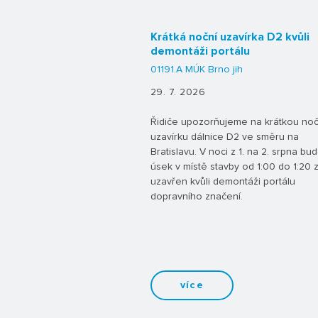
Krátká noční uzavírka D2 kvůli
demontáži portálu
01191.A MÚK Brno jih
29. 7. 2026
Řidiče upozorňujeme na krátkou noč
uzavírku dálnice D2 ve směru na
Bratislavu. V noci z 1. na 2. srpna bu
úsek v místě stavby od 1:00 do 1:20 
uzavřen kvůli demontáži portálu
dopravního značení.
více