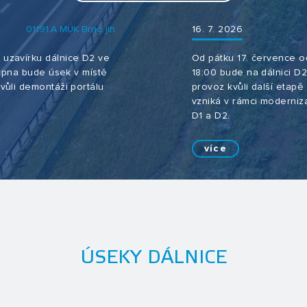
01191.A MÚK Brno jih
16. 7. 2026
 uzavírku dálnice D2 ve
Od pátku 17. července o
 srpna bude úsek v místě
18:00 bude na dálnici D
vůli demontáži portálu
provoz kvůli další etap
vzniká v rámci moderniz
D1 a D2.
více
ÚSEKY DÁLNICE