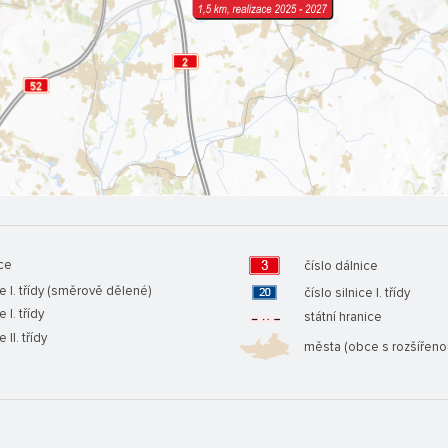
ce
číslo dálnice
e I. třídy
(směrově dělené)
číslo silnice I. třídy
e I. třídy
státní hranice
e II. třídy
města
(obce s rozšířeno