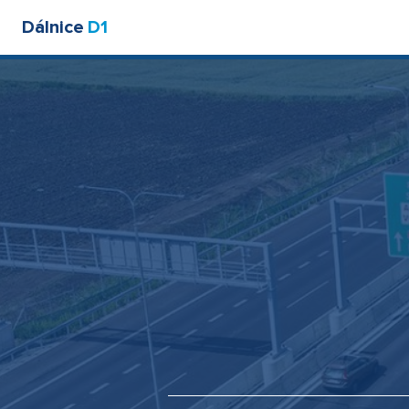
Dálnice
D1