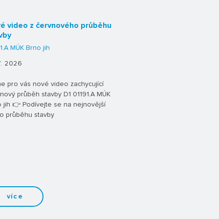
é video z červnového průběhu
vby
1.A MÚK Brno jih
7. 2026
 pro vás nové video zachycující
nový průběh stavby D1 01191.A MÚK
 jih 👉 Podívejte se na nejnovější
o průběhu stavby
více