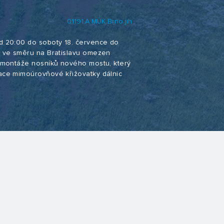
01191.A MÚK Brno jih
d 20:00 do soboty 18. července do
2 ve směru na Bratislavu omezen
ě montáže nosníků nového mostu, který
ace mimoúrovňové křižovatky dálnic